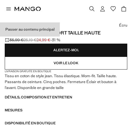
Choisissez une couleur
Écru
Passer au contenu principal
JEAN NEWMOM CONFORT TAILLE HAUTE
35,99 €
25,19 €
24,99 €
-31 %
Prix initial barré [35,99 € ]
Deuxième prix barré [25,19 € ]
Prix actuel [24,99 € ]
ALERTEZ-MOI.
VOIR LE LOOK
LIVRAISON GRATUITE EN BOUTIQUE
Tissu en coton de style jean. Tissu élastique. Mom-fit. Taille haute.
Passants de ceinture. Cinq poches. Fermeture Éclair et bouton à
l’avant. Disponible en grande taille
DÉTAILS, COMPOSITION ET ENTRETIEN
MESURES
DISPONIBILITÉ EN BOUTIQUE