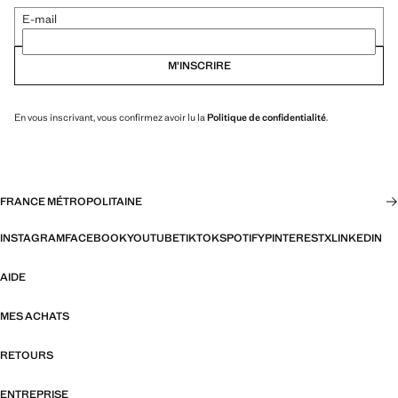
E-mail
M’INSCRIRE
En vous inscrivant, vous confirmez avoir lu la
Politique de confidentialité
.
FRANCE MÉTROPOLITAINE
INSTAGRAM
FACEBOOK
YOUTUBE
TIKTOK
SPOTIFY
PINTEREST
X
LINKEDIN
AIDE
MES ACHATS
RETOURS
ENTREPRISE