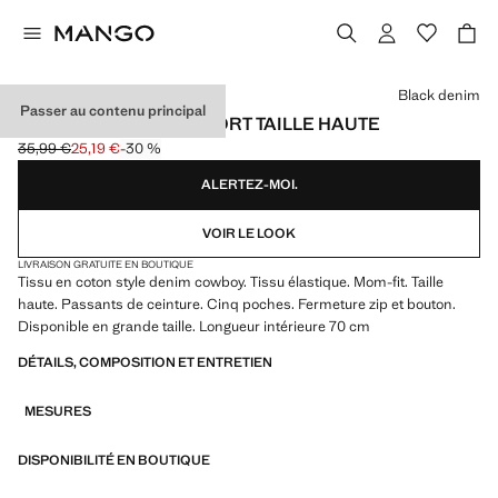
Choisissez une couleur
Black denim
Passer au contenu principal
JEAN NEWMOM CONFORT TAILLE HAUTE
35,99 €
25,19 €
-30 %
Prix initial barré [35,99 € ]
Prix actuel [25,19 € ]
ALERTEZ-MOI.
VOIR LE LOOK
LIVRAISON GRATUITE EN BOUTIQUE
Tissu en coton style denim cowboy. Tissu élastique. Mom-fit. Taille
haute. Passants de ceinture. Cinq poches. Fermeture zip et bouton.
Disponible en grande taille. Longueur intérieure 70 cm
DÉTAILS, COMPOSITION ET ENTRETIEN
MESURES
DISPONIBILITÉ EN BOUTIQUE