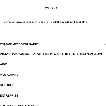
M’INSCRIRE
En vous inscrivant, vous confirmez avoir lu la
Politique de confidentialité
.
FRANCE MÉTROPOLITAINE
INSTAGRAM
FACEBOOK
YOUTUBE
TIKTOK
SPOTIFY
PINTEREST
X
LINKEDIN
AIDE
MES ACHATS
RETOURS
ENTREPRISE