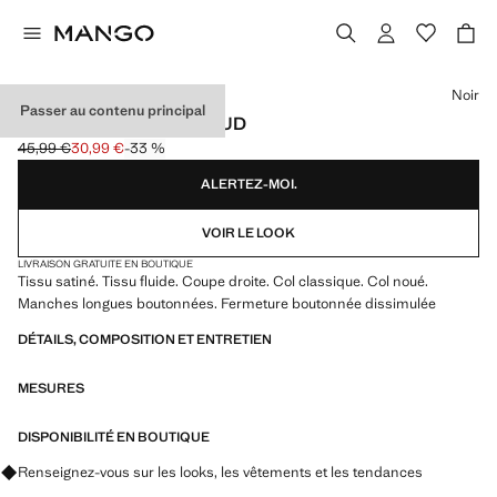
Choisissez une couleur
Noir
Passer au contenu principal
CHEMISE SATINÉE NŒUD
45,99 €
30,99 €
-33 %
Prix initial barré [45,99 € ]
Prix actuel [30,99 € ]
ALERTEZ-MOI.
VOIR LE LOOK
LIVRAISON GRATUITE EN BOUTIQUE
Tissu satiné. Tissu fluide. Coupe droite. Col classique. Col noué.
Manches longues boutonnées. Fermeture boutonnée dissimulée
DÉTAILS, COMPOSITION ET ENTRETIEN
MESURES
DISPONIBILITÉ EN BOUTIQUE
Renseignez-vous sur les looks, les vêtements et les tendances