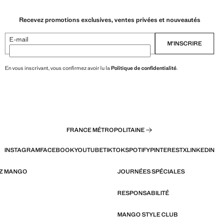
Recevez promotions exclusives, ventes privées et nouveautés
E-mail
M’INSCRIRE
En vous inscrivant, vous confirmez avoir lu la
Politique de confidentialité
.
FRANCE MÉTROPOLITAINE
INSTAGRAM
FACEBOOK
YOUTUBE
TIKTOK
SPOTIFY
PINTEREST
X
LINKEDIN
EZ MANGO
JOURNÉES SPÉCIALES
RESPONSABILITÉ
MANGO STYLE CLUB