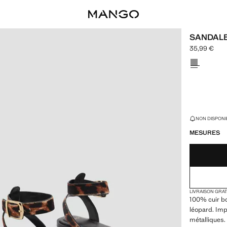
SANDALE
35,99 €
Prix actuel [
Choisissez u
DERNIÈRES UNI
NON DISPONIB
MESURES
LIVRAISON GRA
100% cuir bo
léopard. Imp
métalliques.