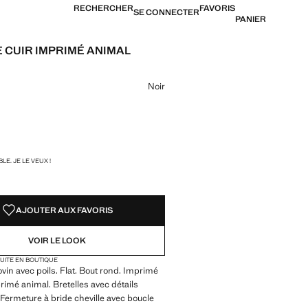
RECHERCHER
FAVORIS
SE CONNECTER
PANIER
 CUIR IMPRIMÉ ANIMAL
35,99 € ]
ne couleur
Noir
TÉS !
LE. JE LE VEUX !
AJOUTER AUX FAVORIS
VOIR LE LOOK
TUITE EN BOUTIQUE
vin avec poils. Flat. Bout rond. Imprimé
rimé animal. Bretelles avec détails
 Fermeture à bride cheville avec boucle