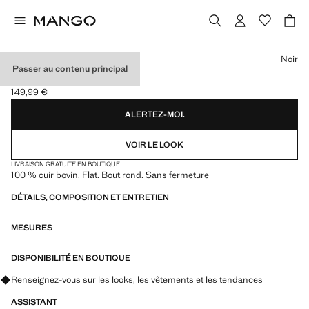
Choisissez une couleur
Noir
Passer au contenu principal
BOTTES CUIR BOUCLE
149,99 €
Prix actuel [149,99 € ]
ALERTEZ-MOI.
VOIR LE LOOK
LIVRAISON GRATUITE EN BOUTIQUE
100 % cuir bovin. Flat. Bout rond. Sans fermeture
DÉTAILS, COMPOSITION ET ENTRETIEN
MESURES
DISPONIBILITÉ EN BOUTIQUE
Renseignez-vous sur les looks, les vêtements et les tendances
ASSISTANT