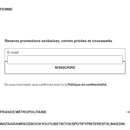
FEMME
Recevez promotions exclusives, ventes privées et nouveautés
E-mail
M’INSCRIRE
En vous inscrivant, vous confirmez avoir lu la
Politique de confidentialité
.
FRANCE MÉTROPOLITAINE
INSTAGRAM
FACEBOOK
YOUTUBE
TIKTOK
SPOTIFY
PINTEREST
X
LINKEDIN