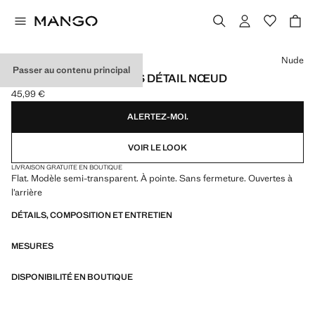
Choisissez une couleur
Nude
Passer au contenu principal
BALLERINES POINTUES DÉTAIL NŒUD
45,99 €
Prix actuel [45,99 € ]
ALERTEZ-MOI.
VOIR LE LOOK
LIVRAISON GRATUITE EN BOUTIQUE
Flat. Modèle semi-transparent. À pointe. Sans fermeture. Ouvertes à
l’arrière
DÉTAILS, COMPOSITION ET ENTRETIEN
MESURES
DISPONIBILITÉ EN BOUTIQUE