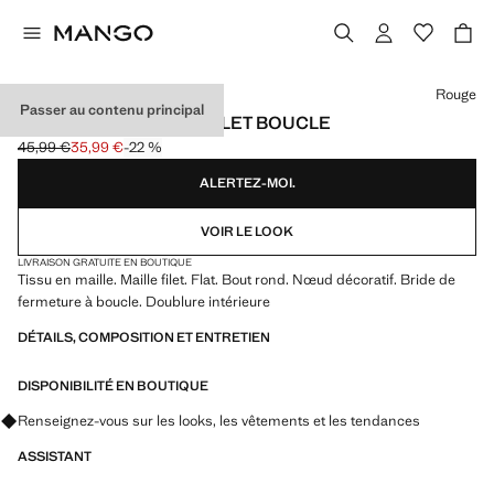
Choisissez une couleur
Rouge
Passer au contenu principal
BALLERINES MAILLE FILET BOUCLE
45,99 €
35,99 €
-22 %
Prix initial barré [45,99 € ]
Prix actuel [35,99 € ]
ALERTEZ-MOI.
VOIR LE LOOK
LIVRAISON GRATUITE EN BOUTIQUE
Tissu en maille. Maille filet. Flat. Bout rond. Nœud décoratif. Bride de
fermeture à boucle. Doublure intérieure
DÉTAILS, COMPOSITION ET ENTRETIEN
DISPONIBILITÉ EN BOUTIQUE
Renseignez-vous sur les looks, les vêtements et les tendances
ASSISTANT