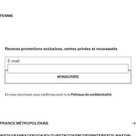
FEMME
Recevez promotions exclusives, ventes privées et nouveautés
E-mail
M’INSCRIRE
En vous inscrivant, vous confirmez avoir lu la
Politique de confidentialité
.
FRANCE MÉTROPOLITAINE
INSTAGRAM
FACEBOOK
YOUTUBE
TIKTOK
SPOTIFY
PINTEREST
X
LINKEDIN