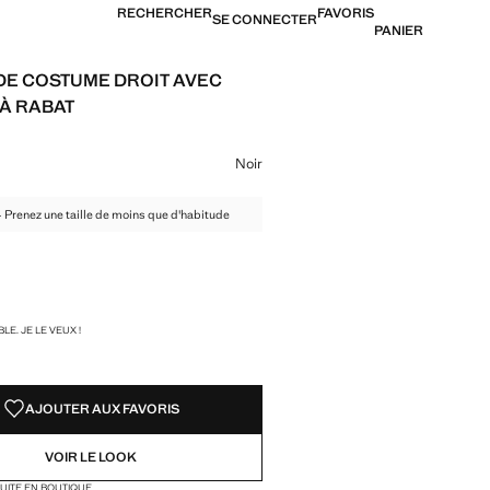
RECHERCHER
FAVORIS
SE CONNECTER
PANIER
DE COSTUME DROIT AVEC
À RABAT
39,99 € ]
ne couleur
Noir
 - Prenez une taille de moins que d'habitude
TÉS !
LE. JE LE VEUX !
AJOUTER AUX FAVORIS
VOIR LE LOOK
TUITE EN BOUTIQUE