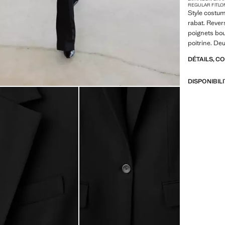
REGULAR FIT
LO
Style costum
rabat. Reve
poignets bou
poitrine. De
Fermeture av
DÉTAILS, C
Total look. D
noire est une
DISPONIBIL