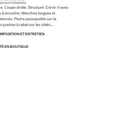
NGUEUR STANDARD
e. Coupe droite. Structuré. Col en V avec
rs à encoche. Manches longues et
tonnés. Poche passepoilée sur la
ux poches à rabat sur les côtés.
ant par bouton. Doublure intérieure.
OMPOSITION ET ENTRETIEN
isponible en grande taille. La couleur
 exclusivité en ligne. Produit en solde
ITÉ EN BOUTIQUE