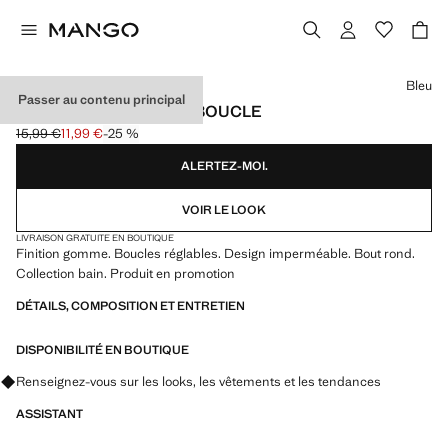
Choisissez une couleur
Bleu
Passer au contenu principal
SANDALES LANIÈRES BOUCLE
15,99 €
11,99 €
-25 %
Prix initial barré [15,99 € ]
Prix actuel [11,99 € ]
ALERTEZ-MOI.
VOIR LE LOOK
LIVRAISON GRATUITE EN BOUTIQUE
Finition gomme. Boucles réglables. Design imperméable. Bout rond.
Collection bain. Produit en promotion
DÉTAILS, COMPOSITION ET ENTRETIEN
DISPONIBILITÉ EN BOUTIQUE
Renseignez-vous sur les looks, les vêtements et les tendances
ASSISTANT