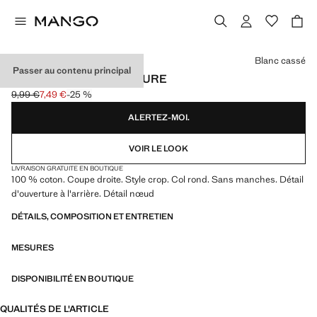
Choisissez une couleur
Blanc cassé
Passer au contenu principal
T-SHIRT CROP OUVERTURE
9,99 €
7,49 €
-25 %
Prix initial barré [9,99 € ]
Prix actuel [7,49 € ]
ALERTEZ-MOI.
VOIR LE LOOK
LIVRAISON GRATUITE EN BOUTIQUE
100 % coton. Coupe droite. Style crop. Col rond. Sans manches. Détail
d'ouverture à l'arrière. Détail nœud
DÉTAILS, COMPOSITION ET ENTRETIEN
MESURES
DISPONIBILITÉ EN BOUTIQUE
QUALITÉS DE L'ARTICLE