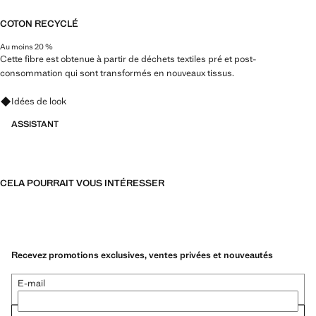
COTON RECYCLÉ
Au moins 20 %
Cette fibre est obtenue à partir de déchets textiles pré et post-
consommation qui sont transformés en nouveaux tissus.
Renseignez-vous sur les looks, les vêtements et les tendances
Idées de look
ASSISTANT
CELA POURRAIT VOUS INTÉRESSER
Recevez promotions exclusives, ventes privées et nouveautés
E-mail