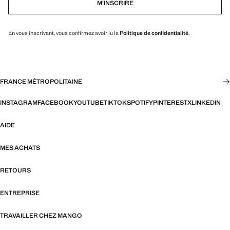
M’INSCRIRE
En vous inscrivant, vous confirmez avoir lu la
Politique de confidentialité
.
FRANCE MÉTROPOLITAINE
INSTAGRAM
FACEBOOK
YOUTUBE
TIKTOK
SPOTIFY
PINTEREST
X
LINKEDIN
AIDE
MES ACHATS
RETOURS
ENTREPRISE
TRAVAILLER CHEZ MANGO