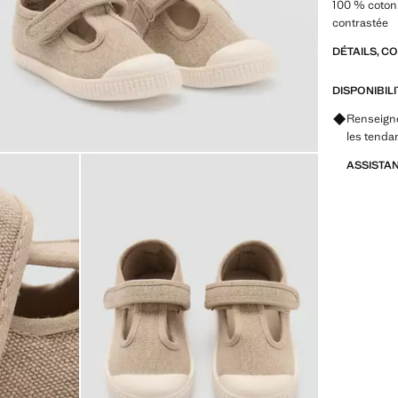
100 % coton
contrastée
DÉTAILS, C
DISPONIBIL
Renseigne
les tenda
ASSISTA