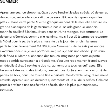
SUMMER
Après une séance shopping, Gala trouve l’endroit le plus spécial où déjeuner,
de ceux où, selon elle, « on sait que ce sera délicieux rien qu’en voyant les
plats ». Dans cette petite
taverne
grecque au bord de la mer, elle savoure les
grands classiques de la gastronomie locale : salade grecque, anchois
marinés, feuilleté à la feta… Et en dessert ? Une mangue, évidemment ! Le
déjeuner s’éternise, comme elle les aime, mais il est déjà temps de retourner
à l’hôtel pour la partie la plus amusante de la journée : choisir la tenue
parfaite pour l’événement MANGO Slow Summer. « Je ne sais pas encore
exactement ce que je vais porter ce soir, mais je sais une chose : je veux un
look
boho
. ». Même si chacune des tenues imaginées par cette experte
mode semble surpasser la précédente, c’est une robe marron froncée, avec
un décolleté drapé
cowl
et le dos nu, qui remporte tous les suffrages. Elle
l’associe à des sandales à talons, une ceinture dorée et un maxi sac orné de
perles en bois, pour une touche finale parfaite. Confortable, sexy, résolument
estivale. Après quelques derniers ajustements et un ou deux selfies, Gala est
prête à profiter d’une soirée très spéciale, dans le plus pur esprit
slow
summer
.
Auteur(e) : MANGO