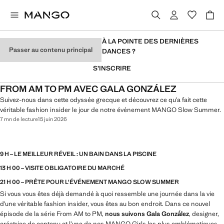
VOUS VOULEZ RESTER À LA POINTE DES DERNIÈRES
Passer au contenu principal
TENDANCES ?
S’INSCRIRE
FROM AM TO PM AVEC GALA GONZÁLEZ
Suivez-nous dans cette odyssée grecque et découvrez ce qu’a fait cette
véritable fashion insider le jour de notre événement MANGO Slow Summer.
7 mn de lecture
15 juin 2026
9 H – LE MEILLEUR RÉVEIL : UN BAIN DANS LA PISCINE
13 H 00 – VISITE OBLIGATOIRE DU MARCHÉ
21 H 00 – PRÊTE POUR L'ÉVÉNEMENT MANGO SLOW SUMMER
Si vous vous êtes déjà demandé à quoi ressemble une journée dans la vie
d’une véritable fashion insider, vous êtes au bon endroit. Dans ce nouvel
épisode de la série From AM to PM,
nous suivons Gala González
, designer,
créatrice de contenu et l’une de nos MANGO Girls les plus emblématiques,