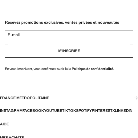
Recevez promotions exclusives, ventes privées et nouveautés
E-mail
M’INSCRIRE
En vous inscrivant, vous confirmez avoir lu la
Politique de confidentialité
.
FRANCE MÉTROPOLITAINE
INSTAGRAM
FACEBOOK
YOUTUBE
TIKTOK
SPOTIFY
PINTEREST
X
LINKEDIN
AIDE
MES ACHATS