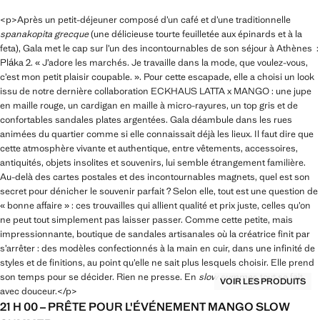
<p>Après un petit-déjeuner composé d’un café et d’une traditionnelle
spanakopita grecque
(une délicieuse tourte feuilletée aux épinards et à la
feta), Gala met le cap sur l’un des incontournables de son séjour à Athènes :
Pláka 2. « J’adore les marchés. Je travaille dans la mode, que voulez-vous,
c’est mon petit plaisir coupable. ». Pour cette escapade, elle a choisi un look
issu de notre dernière collaboration ECKHAUS LATTA x MANGO : une jupe
en maille rouge, un cardigan en maille à micro-rayures, un top gris et de
confortables sandales plates argentées. Gala déambule dans les rues
animées du quartier comme si elle connaissait déjà les lieux. Il faut dire que
cette atmosphère vivante et authentique, entre vêtements, accessoires,
antiquités, objets insolites et souvenirs, lui semble étrangement familière.
Au-delà des cartes postales et des incontournables magnets, quel est son
secret pour dénicher le souvenir parfait ? Selon elle, tout est une question de
« bonne affaire » : ces trouvailles qui allient qualité et prix juste, celles qu’on
ne peut tout simplement pas laisser passer. Comme cette petite, mais
impressionnante, boutique de sandales artisanales où la créatrice finit par
s’arrêter : des modèles confectionnés à la main en cuir, dans une infinité de
styles et de finitions, au point qu’elle ne sait plus lesquels choisir. Elle prend
son temps pour se décider. Rien ne presse. En
slow summer
, tout se fait
VOIR LES PRODUITS
avec douceur.</p>
21 H 00 – PRÊTE POUR L'ÉVÉNEMENT MANGO SLOW