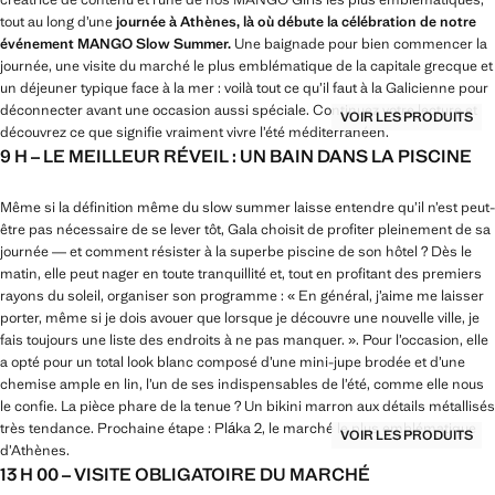
tout au long d’une
journée à Athènes, là où débute la célébration de notre
événement MANGO Slow Summer.
Une baignade pour bien commencer la
journée, une visite du marché le plus emblématique de la capitale grecque et
un déjeuner typique face à la mer : voilà tout ce qu’il faut à la Galicienne pour
déconnecter avant une occasion aussi spéciale. Continuez votre lecture et
VOIR LES PRODUITS
découvrez ce que signifie vraiment vivre l’été méditerranéen.
9 H – LE MEILLEUR RÉVEIL : UN BAIN DANS LA PISCINE
Même si la définition même du slow summer laisse entendre qu’il n’est peut-
être pas nécessaire de se lever tôt, Gala choisit de profiter pleinement de sa
journée — et comment résister à la superbe piscine de son hôtel ? Dès le
matin, elle peut nager en toute tranquillité et, tout en profitant des premiers
rayons du soleil, organiser son programme : « En général, j’aime me laisser
porter, même si je dois avouer que lorsque je découvre une nouvelle ville, je
fais toujours une liste des endroits à ne pas manquer. ». Pour l’occasion, elle
a opté pour un total look blanc composé d’une mini-jupe brodée et d’une
chemise ample en lin, l’un de ses indispensables de l’été, comme elle nous
le confie. La pièce phare de la tenue ? Un bikini marron aux détails métallisés
très tendance. Prochaine étape : Pláka 2, le marché le plus emblématique
VOIR LES PRODUITS
d’Athènes.
13 H 00 – VISITE OBLIGATOIRE DU MARCHÉ