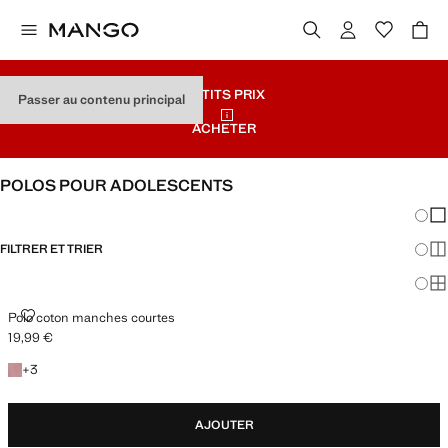
PETITS PRIX
Passer au contenu principal
ACHETER
POLOS POUR ADOLESCENTS
Chang
Aff
FILTRER ET TRIER
Aff
Af
POLO COTON MANCHES COURTES
Polo coton manches courtes
19,99 €
Prix actuel [19,99 € ]
+3 couleurs
+
3
AJOUTER