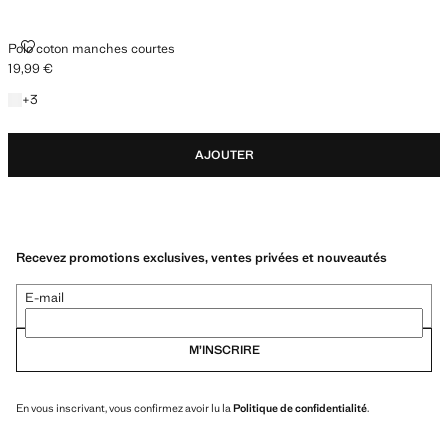
POLO COTON MANCHES COURTES
Polo coton manches courtes
19,99 €
Prix actuel [19,99 € ]
+3 couleurs
+
3
AJOUTER
Recevez promotions exclusives, ventes privées et nouveautés
E-mail
M’INSCRIRE
En vous inscrivant, vous confirmez avoir lu la
Politique de confidentialité
.