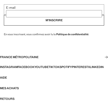
E-mail
M’INSCRIRE
En vous inscrivant, vous confirmez avoir lu la
Politique de confidentialité
.
FRANCE MÉTROPOLITAINE
INSTAGRAM
FACEBOOK
YOUTUBE
TIKTOK
SPOTIFY
PINTEREST
X
LINKEDIN
AIDE
MES ACHATS
RETOURS