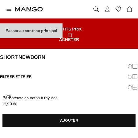
PETITS PRIX
Passer au contenu principal
ACHETER
SHORT NEWBORN
Chang
Aff
FILTRER ET TRIER
Aff
Af
BARBOTEUSE EN COTON À RAYURES
Barboteuse en coton à rayures
12,99 €
Prix actuel [12,99 € ]
AJOUTER