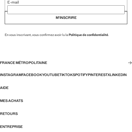
E-mail
M’INSCRIRE
En vous inscrivant, vous confirmez avoir lu la
Politique de confidentialité
.
FRANCE MÉTROPOLITAINE
INSTAGRAM
FACEBOOK
YOUTUBE
TIKTOK
SPOTIFY
PINTEREST
X
LINKEDIN
AIDE
MES ACHATS
RETOURS
ENTREPRISE