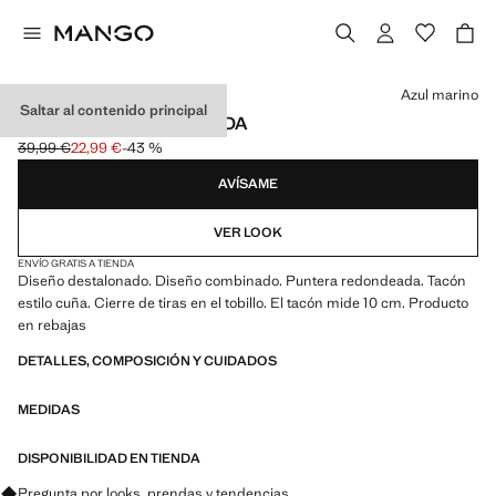
Selecciona un color
Azul marino
Saltar al contenido principal
CUÑA ATADA COMBINADA
39,99 €
22,99 €
-43 %
Precio inicial tachado [39,99 € ]
Precio actual [22,99 € ]
AVÍSAME
VER LOOK
ENVÍO GRATIS A TIENDA
Diseño destalonado. Diseño combinado. Puntera redondeada. Tacón
estilo cuña. Cierre de tiras en el tobillo. El tacón mide 10 cm. Producto
en rebajas
DETALLES, COMPOSICIÓN Y CUIDADOS
MEDIDAS
DISPONIBILIDAD EN TIENDA
Pregunta por looks, prendas y tendencias