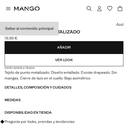
Selecciona un color
Azul
Saltar al contenido principal
TOP HALTER PUNTO METALIZADO
19,99 €
Precio actual [19,99 € ]
AÑADIR
VER LOOK
ENVÍO GRATIS A TIENDA
Tejido de punto metalizado. Diseño entallado. Escote drapeado. Sin
mangas. Cierre de lazo en el cuello. Bajo asimétrico
DETALLES, COMPOSICIÓN Y CUIDADOS
MEDIDAS
DISPONIBILIDAD EN TIENDA
Pregunta por looks, prendas y tendencias