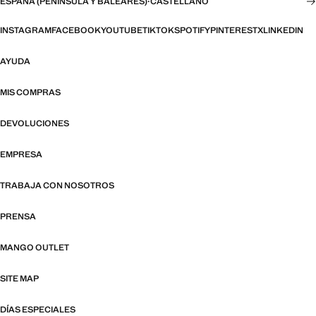
ESPAÑA (PENÍNSULA Y BALEARES)
·
CASTELLANO
INSTAGRAM
FACEBOOK
YOUTUBE
TIKTOK
SPOTIFY
PINTEREST
X
LINKEDIN
AYUDA
MIS COMPRAS
DEVOLUCIONES
EMPRESA
TRABAJA CON NOSOTROS
PRENSA
MANGO OUTLET
SITE MAP
DÍAS ESPECIALES