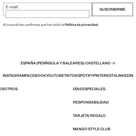
E-mail
SUSCRIBIRME
Al suscribirte, confirmas que has leído la
Política de privacidad
.
ESPAÑA (PENÍNSULA Y BALEARES)
·
CASTELLANO
INSTAGRAM
FACEBOOK
YOUTUBE
TIKTOK
SPOTIFY
PINTEREST
X
LINKEDIN
NOSOTROS
DÍAS ESPECIALES
RESPONSABILIDAD
TARJETA REGALO
MANGO STYLE CLUB