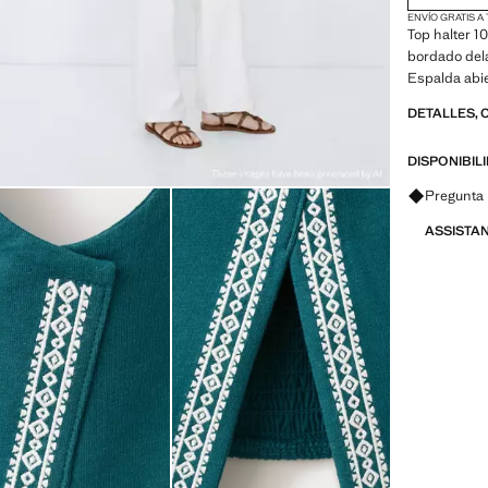
ENVÍO GRATIS A
Top halter 1
bordado dela
Espalda abier
DETALLES, 
DISPONIBIL
Pregunta 
ASSISTA