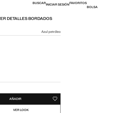
BUSCAR
FAVORITOS
INICIAR SESIÓN
BOLSA
TER DETALLES BORDADOS
 [15,99 € ]
n color
Azul petróleo
 talla
AÑADIR
GUARDAR COMO FAVORITO
VER LOOK