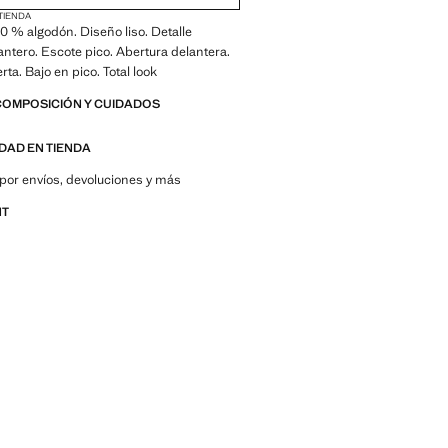
 TIENDA
00 % algodón. Diseño liso. Detalle
ntero. Escote pico. Abertura delantera.
ta. Bajo en pico. Total look
COMPOSICIÓN Y CUIDADOS
IDAD EN TIENDA
por envíos, devoluciones y más
NT