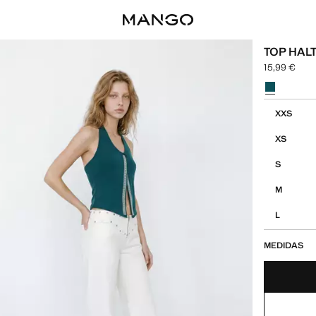
TOP HAL
15,99 €
Precio actual
Selecciona u
Selecciona tu
XXS
XS
S
M
L
MEDIDAS