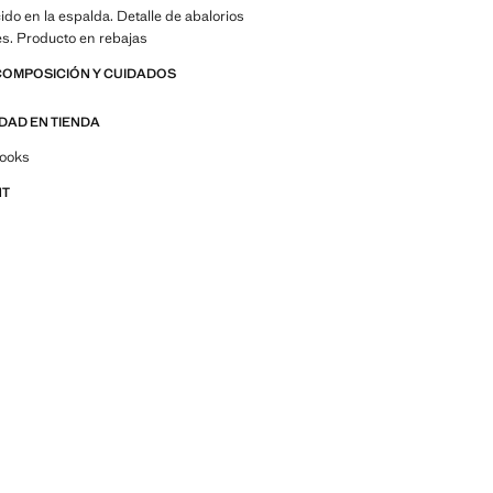
cido en la espalda. Detalle de abalorios
tes. Producto en rebajas
COMPOSICIÓN Y CUIDADOS
IDAD EN TIENDA
por looks, prendas y tendencias
looks
NT