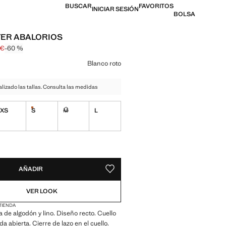
BUSCAR
FAVORITOS
INICIAR SESIÓN
BOLSA
TER ABALORIOS
 €
-60 %
l tachado [19,99 € ]
 [7,99 € ]
n color
Blanco roto
izado las tallas. Consulta las medidas
XS
S
M
L
¡Últimas unidades!
ble ¡Lo quiero!
No disponible ¡Lo quiero!
ADES!
E ¡LO QUIERO!
AÑADIR
GUARDAR COMO FAVORITO
VER LOOK
 TIENDA
a de algodón y lino. Diseño recto. Cuello
da abierta. Cierre de lazo en el cuello.