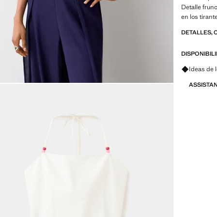
Detalle frun
en los tiran
DETALLES, 
DISPONIBIL
Pregunta 
Ideas de 
ASSISTA