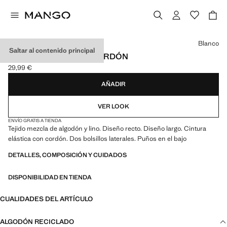
Selecciona un color
Blanco
Saltar al contenido principal
PANTALÓN JOGGER CORDÓN
29,99 €
Precio actual [29,99 € ]
AÑADIR
VER LOOK
ENVÍO GRATIS A TIENDA
Tejido mezcla de algodón y lino. Diseño recto. Diseño largo. Cintura
elástica con cordón. Dos bolsillos laterales. Puños en el bajo
DETALLES, COMPOSICIÓN Y CUIDADOS
DISPONIBILIDAD EN TIENDA
CUALIDADES DEL ARTÍCULO
ALGODÓN RECICLADO