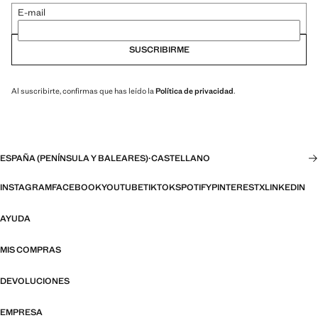
E-mail
SUSCRIBIRME
Al suscribirte, confirmas que has leído la
Política de privacidad
.
ESPAÑA (PENÍNSULA Y BALEARES)
·
CASTELLANO
INSTAGRAM
FACEBOOK
YOUTUBE
TIKTOK
SPOTIFY
PINTEREST
X
LINKEDIN
AYUDA
MIS COMPRAS
DEVOLUCIONES
EMPRESA