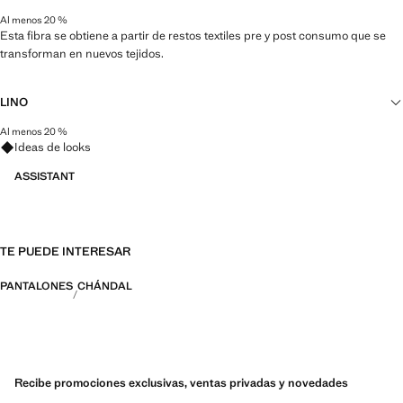
Al menos 20 %
Esta fibra se obtiene a partir de restos textiles pre y post consumo que se
transforman en nuevos tejidos.
LINO
Al menos 20 %
Pregunta por looks, prendas y tendencias
Natural, transpirable y ligero. El lino es la fibra más cómoda para climas
Ideas de looks
cálidos y húmedos, se seca rápidamente y reduce el calor.
ASSISTANT
TE PUEDE INTERESAR
PANTALONES
CHÁNDAL
Recibe promociones exclusivas, ventas privadas y novedades