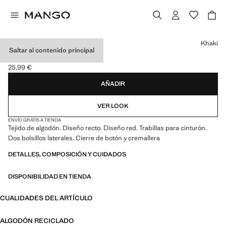
Selecciona un color
Khaki
Saltar al contenido principal
BERMUDAS ALGODÓN
25,99 €
Precio actual [25,99 € ]
AÑADIR
VER LOOK
ENVÍO GRATIS A TIENDA
Tejido de algodón. Diseño recto. Diseño red. Trabillas para cinturón.
Dos bolsillos laterales. Cierre de botón y cremallera
DETALLES, COMPOSICIÓN Y CUIDADOS
DISPONIBILIDAD EN TIENDA
CUALIDADES DEL ARTÍCULO
ALGODÓN RECICLADO