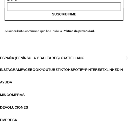
SUSCRIBIRME
Al suscribirte, confirmas que has leído la
Política de privacidad
.
ESPAÑA (PENÍNSULA Y BALEARES)
·
CASTELLANO
INSTAGRAM
FACEBOOK
YOUTUBE
TIKTOK
SPOTIFY
PINTEREST
X
LINKEDIN
AYUDA
MIS COMPRAS
DEVOLUCIONES
EMPRESA