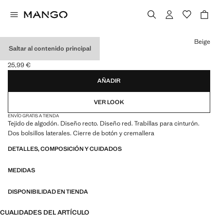
Selecciona un color
Beige
Saltar al contenido principal
BERMUDAS ALGODÓN
25,99 €
Precio actual [25,99 € ]
AÑADIR
VER LOOK
ENVÍO GRATIS A TIENDA
Tejido de algodón. Diseño recto. Diseño red. Trabillas para cinturón.
Dos bolsillos laterales. Cierre de botón y cremallera
DETALLES, COMPOSICIÓN Y CUIDADOS
MEDIDAS
DISPONIBILIDAD EN TIENDA
CUALIDADES DEL ARTÍCULO