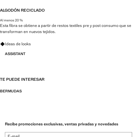
ALGODÓN RECICLADO
Al menos 20 %
Esta fibra se obtiene a partir de restos textiles pre y post consumo que se
transforman en nuevos tejidos.
Pregunta por looks, prendas y tendencias
Ideas de looks
ASSISTANT
TE PUEDE INTERESAR
BERMUDAS
Recibe promociones exclusivas, ventas privadas y novedades
E-mail