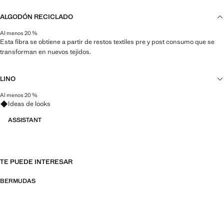
ALGODÓN RECICLADO
Al menos 20 %
Esta fibra se obtiene a partir de restos textiles pre y post consumo que se
transforman en nuevos tejidos.
LINO
Al menos 20 %
Pregunta por looks, prendas y tendencias
Natural, transpirable y ligero. El lino es la fibra más cómoda para climas
Ideas de looks
cálidos y húmedos, se seca rápidamente y reduce el calor.
ASSISTANT
TE PUEDE INTERESAR
BERMUDAS