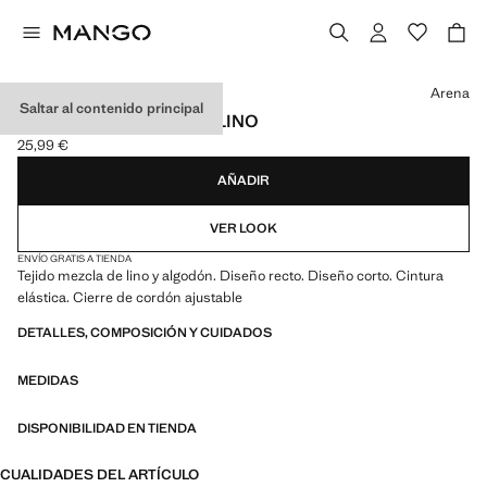
Selecciona un color
Arena
Saltar al contenido principal
BERMUDAS ALGODÓN LINO
25,99 €
Precio actual [25,99 € ]
AÑADIR
VER LOOK
ENVÍO GRATIS A TIENDA
Tejido mezcla de lino y algodón. Diseño recto. Diseño corto. Cintura
elástica. Cierre de cordón ajustable
DETALLES, COMPOSICIÓN Y CUIDADOS
MEDIDAS
DISPONIBILIDAD EN TIENDA
CUALIDADES DEL ARTÍCULO