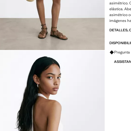
asimétrico. 
elástica. Abe
asimétrico c
imágenes ha
DETALLES, 
DISPONIBIL
Pregunta 
ASSISTA