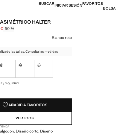
BUSCAR
FAVORITOS
INICIAR SESIÓN
BOLSA
 ASIMÉTRICO HALTER
 €
-50 %
l tachado [19,99 € ]
 [9,99 € ]
n color
Blanco roto
izado las tallas. Consulta las medidas
S
M
L
ble ¡Lo quiero!
No disponible ¡Lo quiero!
No disponible ¡Lo quiero!
No disponible ¡Lo quiero!
ADES!
E ¡LO QUIERO!
AÑADIR A FAVORITOS
VER LOOK
 TIENDA
algodón. Diseño corto. Diseño