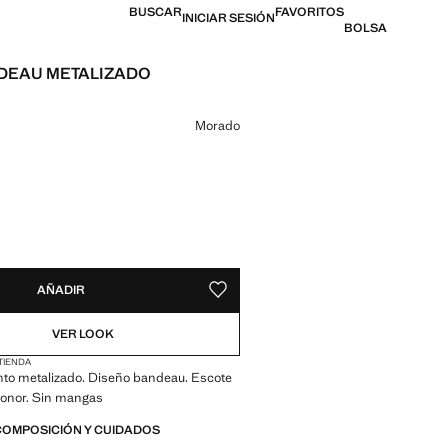
BUSCAR
FAVORITOS
INICIAR SESIÓN
BOLSA
DEAU METALIZADO
 [17,99 € ]
n color
Morado
ADES!
E ¡LO QUIERO!
AÑADIR
GUARDAR COMO FAVORITO
VER LOOK
 TIENDA
nto metalizado. Diseño bandeau. Escote
honor. Sin mangas
COMPOSICIÓN Y CUIDADOS