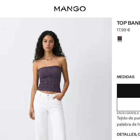
TOP BAN
17,99 €
Precio actual
Selecciona u
¡ÚLTIMAS UNID
NO DISPONIBL
MEDIDAS
ENVÍO GRATIS A
Tejido de pu
palabra de 
DETALLES, 