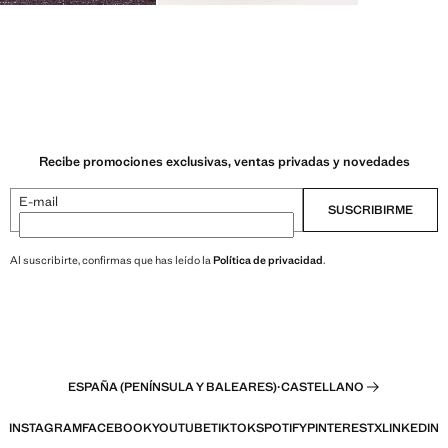
Recibe promociones exclusivas, ventas privadas y novedades
E-mail
SUSCRIBIRME
Al suscribirte, confirmas que has leído la
Política de privacidad
.
ESPAÑA (PENÍNSULA Y BALEARES)
·
CASTELLANO
INSTAGRAM
FACEBOOK
YOUTUBE
TIKTOK
SPOTIFY
PINTEREST
X
LINKEDIN