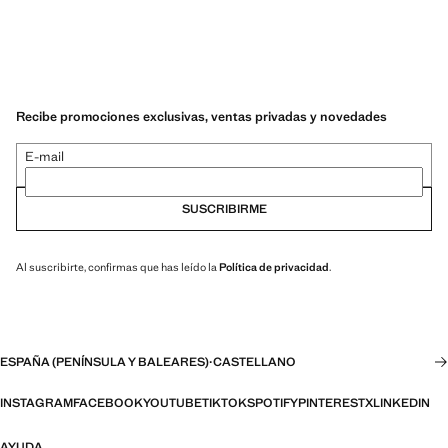
Recibe promociones exclusivas, ventas privadas y novedades
E-mail
SUSCRIBIRME
Al suscribirte, confirmas que has leído la
Política de privacidad
.
ESPAÑA (PENÍNSULA Y BALEARES)
·
CASTELLANO
INSTAGRAM
FACEBOOK
YOUTUBE
TIKTOK
SPOTIFY
PINTEREST
X
LINKEDIN
AYUDA