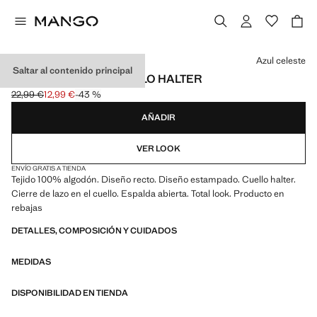
Selecciona un color
Azul celeste
Saltar al contenido principal
TOP ESTAMPADO CUELLO HALTER
22,99 €
12,99 €
-43 %
Precio inicial tachado [22,99 € ]
Precio actual [12,99 € ]
AÑADIR
VER LOOK
ENVÍO GRATIS A TIENDA
Tejido 100% algodón. Diseño recto. Diseño estampado. Cuello halter.
Cierre de lazo en el cuello. Espalda abierta. Total look. Producto en
rebajas
DETALLES, COMPOSICIÓN Y CUIDADOS
MEDIDAS
DISPONIBILIDAD EN TIENDA