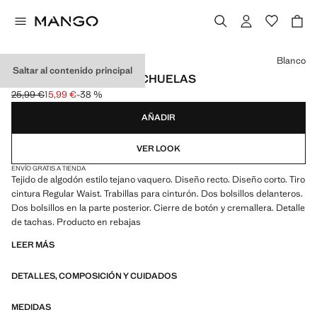
Selecciona un color
Blanco
Saltar al contenido principal
SHORTS BOLSILLOS TACHUELAS
25,99 €
15,99 €
-38 %
Precio inicial tachado [25,99 € ]
Precio actual [15,99 € ]
AÑADIR
VER LOOK
ENVÍO GRATIS A TIENDA
Tejido de algodón estilo tejano vaquero. Diseño recto. Diseño corto. Tiro
cintura Regular Waist. Trabillas para cinturón. Dos bolsillos delanteros.
Dos bolsillos en la parte posterior. Cierre de botón y cremallera. Detalle
de tachas. Producto en rebajas
LEER MÁS
DETALLES, COMPOSICIÓN Y CUIDADOS
MEDIDAS