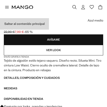
Selecciona un color
Azul medio
Saltar al contenido principal
MINI SHORTS LAZO
22,99 €
7,99 €
-65 %
Precio inicial tachado [22,99 € ]
Precio actual [7,99 € ]
AVÍSAME
VER LOOK
ENVÍO GRATIS A TIENDA
Tejido de algodón estilo tejano vaquero. Diseño recto. Silueta Mini. Tiro
cintura Low Waist. Cierre oculto de cremallera lateral. Detalle de lazo
en la cintura. Producto en rebajas
DETALLES, COMPOSICIÓN Y CUIDADOS
MEDIDAS
DISPONIBILIDAD EN TIENDA
Pregunta por looks, prendas y tendencias