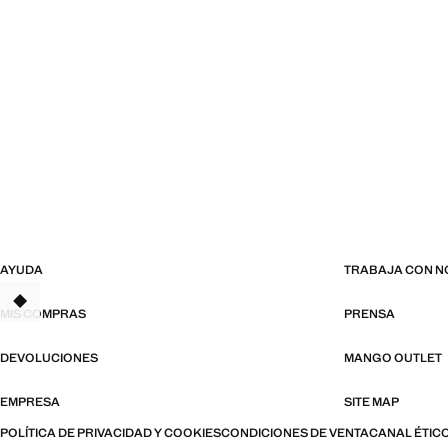
AYUDA
TRABAJA CON 
TANT
MIS COMPRAS
PRENSA
DEVOLUCIONES
MANGO OUTLET
EMPRESA
SITE MAP
POLÍTICA DE PRIVACIDAD Y COOKIES
CONDICIONES DE VENTA
CANAL ÉTIC