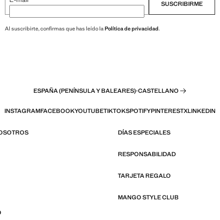
SUSCRIBIRME
Al suscribirte, confirmas que has leído la
Política de privacidad
.
ESPAÑA (PENÍNSULA Y BALEARES)
·
CASTELLANO
INSTAGRAM
FACEBOOK
YOUTUBE
TIKTOK
SPOTIFY
PINTEREST
X
LINKEDIN
NOSOTROS
DÍAS ESPECIALES
RESPONSABILIDAD
TARJETA REGALO
MANGO STYLE CLUB
O