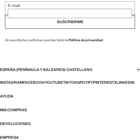
E-mail
SUSCRIBIRME
Al suscribirte, confirmas que has leído la
Política de privacidad
.
ESPAÑA (PENÍNSULA Y BALEARES)
·
CASTELLANO
INSTAGRAM
FACEBOOK
YOUTUBE
TIKTOK
SPOTIFY
PINTEREST
X
LINKEDIN
AYUDA
MIS COMPRAS
DEVOLUCIONES
EMPRESA