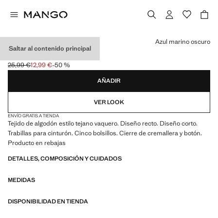
Selecciona un color
Azul marino oscuro
Saltar al contenido principal
BERMUDAS VAQUERAS
25,99 €
12,99 €
-50 %
Precio inicial tachado [25,99 € ]
Precio actual [12,99 € ]
AÑADIR
VER LOOK
ENVÍO GRATIS A TIENDA
Tejido de algodón estilo tejano vaquero. Diseño recto. Diseño corto.
Trabillas para cinturón. Cinco bolsillos. Cierre de cremallera y botón.
Producto en rebajas
DETALLES, COMPOSICIÓN Y CUIDADOS
MEDIDAS
DISPONIBILIDAD EN TIENDA