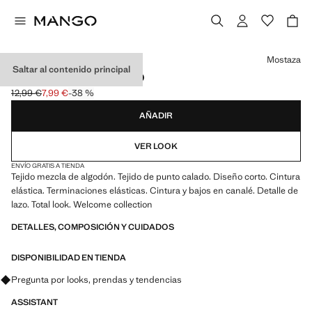
Selecciona un color
Mostaza
Saltar al contenido principal
RANITA PUNTO CALADO
12,99 €
7,99 €
-38 %
Precio inicial tachado [12,99 € ]
Precio actual [7,99 € ]
AÑADIR
VER LOOK
ENVÍO GRATIS A TIENDA
Tejido mezcla de algodón. Tejido de punto calado. Diseño corto. Cintura
elástica. Terminaciones elásticas. Cintura y bajos en canalé. Detalle de
lazo. Total look. Welcome collection
DETALLES, COMPOSICIÓN Y CUIDADOS
DISPONIBILIDAD EN TIENDA
Pregunta por looks, prendas y tendencias
ASSISTANT