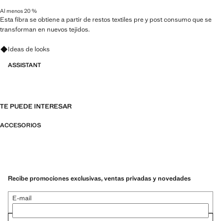
Al menos 20 %
Esta fibra se obtiene a partir de restos textiles pre y post consumo que se
transforman en nuevos tejidos.
Pregunta por looks, prendas y tendencias
Ideas de looks
ASSISTANT
TE PUEDE INTERESAR
ACCESORIOS
Recibe promociones exclusivas, ventas privadas y novedades
E-mail