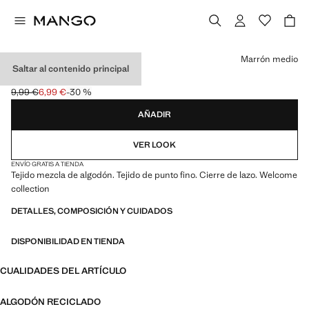
Selecciona un color
Marrón medio
Saltar al contenido principal
CAPOTA PUNTO
9,99 €
6,99 €
-30 %
Precio inicial tachado [9,99 € ]
Precio actual [6,99 € ]
AÑADIR
VER LOOK
ENVÍO GRATIS A TIENDA
Tejido mezcla de algodón. Tejido de punto fino. Cierre de lazo. Welcome
collection
DETALLES, COMPOSICIÓN Y CUIDADOS
DISPONIBILIDAD EN TIENDA
CUALIDADES DEL ARTÍCULO
ALGODÓN RECICLADO