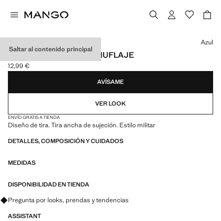
Selecciona un color
Azul
Saltar al contenido principal
CHANCLAS ESTILO CAMUFLAJE
12,99 €
Precio actual [12,99 € ]
AVÍSAME
VER LOOK
ENVÍO GRATIS A TIENDA
Diseño de tira. Tira ancha de sujeción. Estilo militar
DETALLES, COMPOSICIÓN Y CUIDADOS
MEDIDAS
DISPONIBILIDAD EN TIENDA
Pregunta por looks, prendas y tendencias
ASSISTANT