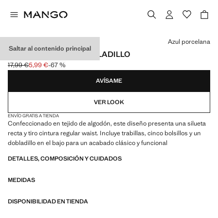
Selecciona un color
Azul porcelana
Saltar al contenido principal
PANTALÓN RECTO DOBLADILLO
17,99 €
5,99 €
-67 %
Precio inicial tachado [17,99 € ]
Precio actual [5,99 € ]
AVÍSAME
VER LOOK
ENVÍO GRATIS A TIENDA
Confeccionado en tejido de algodón, este diseño presenta una silueta
recta y tiro cintura regular waist. Incluye trabillas, cinco bolsillos y un
dobladillo en el bajo para un acabado clásico y funcional
DETALLES, COMPOSICIÓN Y CUIDADOS
MEDIDAS
DISPONIBILIDAD EN TIENDA