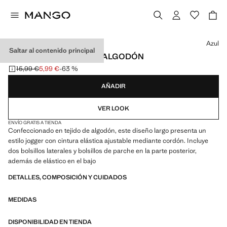
Selecciona un color
Azul
Saltar al contenido principal
PANTALONES JOGGER ALGODÓN
15,99 €
5,99 €
-63 %
Precio inicial tachado [15,99 € ]
Precio actual [5,99 € ]
AÑADIR
VER LOOK
ENVÍO GRATIS A TIENDA
Confeccionado en tejido de algodón, este diseño largo presenta un
estilo jogger con cintura elástica ajustable mediante cordón. Incluye
dos bolsillos laterales y bolsillos de parche en la parte posterior,
además de elástico en el bajo
DETALLES, COMPOSICIÓN Y CUIDADOS
MEDIDAS
DISPONIBILIDAD EN TIENDA