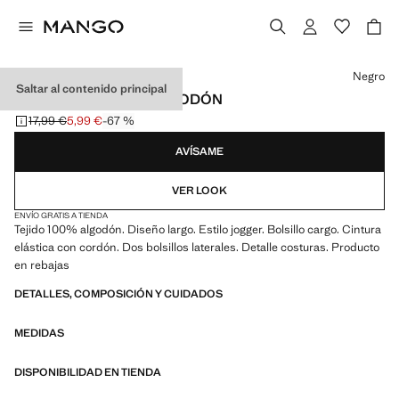
Selecciona un color
Negro
Saltar al contenido principal
JOGGERS CARGO ALGODÓN
17,99 €
5,99 €
-67 %
Precio inicial tachado [17,99 € ]
Precio actual [5,99 € ]
AVÍSAME
VER LOOK
ENVÍO GRATIS A TIENDA
Tejido 100% algodón. Diseño largo. Estilo jogger. Bolsillo cargo. Cintura
elástica con cordón. Dos bolsillos laterales. Detalle costuras. Producto
en rebajas
DETALLES, COMPOSICIÓN Y CUIDADOS
MEDIDAS
DISPONIBILIDAD EN TIENDA