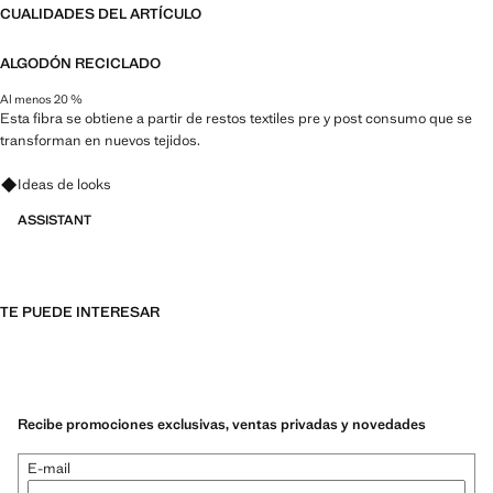
CUALIDADES DEL ARTÍCULO
ALGODÓN RECICLADO
Al menos 20 %
Esta fibra se obtiene a partir de restos textiles pre y post consumo que se
transforman en nuevos tejidos.
Pregunta por looks, prendas y tendencias
Ideas de looks
ASSISTANT
TE PUEDE INTERESAR
Recibe promociones exclusivas, ventas privadas y novedades
E-mail