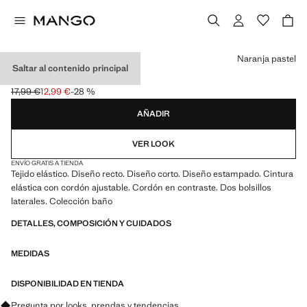
Selecciona un color
Naranja pastel
Saltar al contenido principal
BAÑADOR ESTAMPADO
17,99 €
12,99 €
-28 %
Precio inicial tachado [17,99 € ]
Precio actual [12,99 € ]
AÑADIR
VER LOOK
ENVÍO GRATIS A TIENDA
Tejido elástico. Diseño recto. Diseño corto. Diseño estampado. Cintura
elástica con cordón ajustable. Cordón en contraste. Dos bolsillos
laterales. Colección baño
DETALLES, COMPOSICIÓN Y CUIDADOS
MEDIDAS
DISPONIBILIDAD EN TIENDA
Pregunta por looks, prendas y tendencias