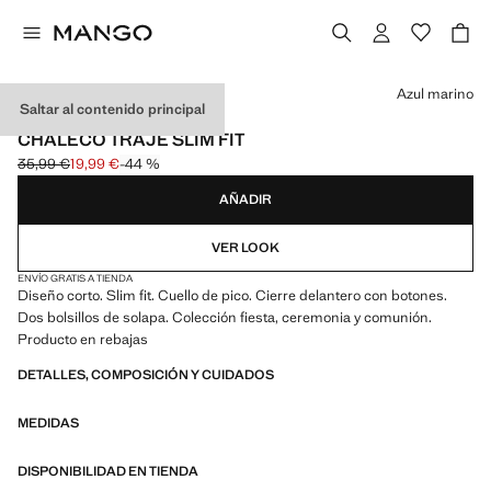
Selecciona un color
Azul marino
Saltar al contenido principal
CEREMONIA
CHALECO TRAJE SLIM FIT
35,99 €
19,99 €
-44 %
Precio inicial tachado [35,99 € ]
Precio actual [19,99 € ]
AÑADIR
VER LOOK
ENVÍO GRATIS A TIENDA
Diseño corto. Slim fit. Cuello de pico. Cierre delantero con botones.
Dos bolsillos de solapa. Colección fiesta, ceremonia y comunión.
Producto en rebajas
DETALLES, COMPOSICIÓN Y CUIDADOS
MEDIDAS
DISPONIBILIDAD EN TIENDA