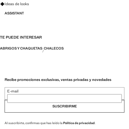
Pregunta por looks, prendas y tendencias
Ideas de looks
ASSISTANT
TE PUEDE INTERESAR
ABRIGOS Y CHAQUETAS
CHALECOS
Recibe promociones exclusivas, ventas privadas y novedades
E-mail
SUSCRIBIRME
Al suscribirte, confirmas que has leído la
Política de privacidad
.