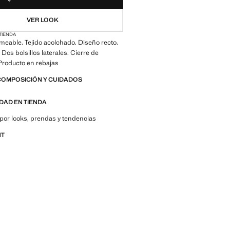
VER LOOK
 TIENDA
meable. Tejido acolchado. Diseño recto.
Dos bolsillos laterales. Cierre de
Producto en rebajas
COMPOSICIÓN Y CUIDADOS
IDAD EN TIENDA
por looks, prendas y tendencias
NT