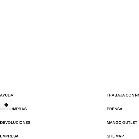
AYUDA
TRABAJA CON 
TANT
MIS COMPRAS
PRENSA
DEVOLUCIONES
MANGO OUTLET
EMPRESA
SITE MAP