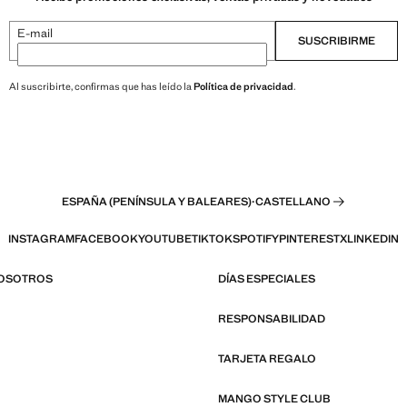
E-mail
SUSCRIBIRME
Al suscribirte, confirmas que has leído la
Política de privacidad
.
ESPAÑA (PENÍNSULA Y BALEARES)
·
CASTELLANO
INSTAGRAM
FACEBOOK
YOUTUBE
TIKTOK
SPOTIFY
PINTEREST
X
LINKEDIN
NOSOTROS
DÍAS ESPECIALES
RESPONSABILIDAD
TARJETA REGALO
MANGO STYLE CLUB