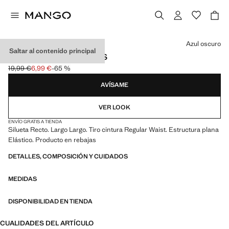
Selecciona un color
Azul oscuro
Saltar al contenido principal
JEANS FLARE BOTONES
19,99 €
6,99 €
-65 %
Precio inicial tachado [19,99 € ]
Precio actual [6,99 € ]
AVÍSAME
VER LOOK
ENVÍO GRATIS A TIENDA
Silueta Recto. Largo Largo. Tiro cintura Regular Waist. Estructura plana
Elástico. Producto en rebajas
DETALLES, COMPOSICIÓN Y CUIDADOS
MEDIDAS
DISPONIBILIDAD EN TIENDA
CUALIDADES DEL ARTÍCULO