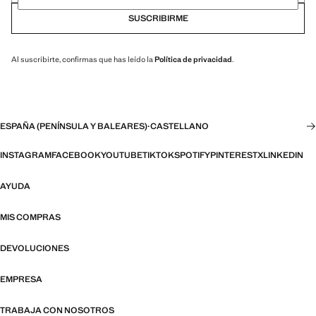
SUSCRIBIRME
Al suscribirte, confirmas que has leído la
Política de privacidad
.
ESPAÑA (PENÍNSULA Y BALEARES)
·
CASTELLANO
INSTAGRAM
FACEBOOK
YOUTUBE
TIKTOK
SPOTIFY
PINTEREST
X
LINKEDIN
AYUDA
MIS COMPRAS
DEVOLUCIONES
EMPRESA
TRABAJA CON NOSOTROS