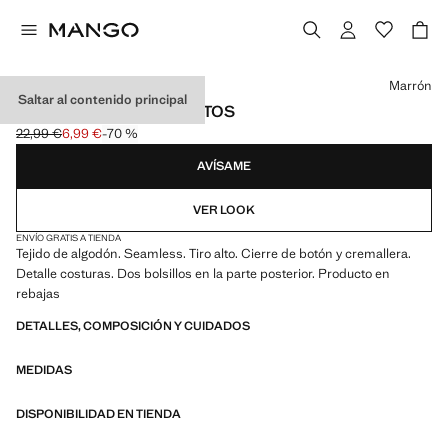
Selecciona un color
Marrón
Saltar al contenido principal
JEANS SEAMLESS RECTOS
22,99 €
6,99 €
-70 %
Precio inicial tachado [22,99 € ]
Precio actual [6,99 € ]
AVÍSAME
VER LOOK
ENVÍO GRATIS A TIENDA
Tejido de algodón. Seamless. Tiro alto. Cierre de botón y cremallera.
Detalle costuras. Dos bolsillos en la parte posterior. Producto en
rebajas
DETALLES, COMPOSICIÓN Y CUIDADOS
MEDIDAS
DISPONIBILIDAD EN TIENDA