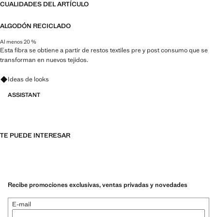
CUALIDADES DEL ARTÍCULO
ALGODÓN RECICLADO
Al menos 20 %
Esta fibra se obtiene a partir de restos textiles pre y post consumo que se
transforman en nuevos tejidos.
Pregunta por looks, prendas y tendencias
Ideas de looks
ASSISTANT
TE PUEDE INTERESAR
Recibe promociones exclusivas, ventas privadas y novedades
E-mail