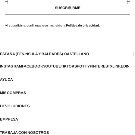
SUSCRIBIRME
Al suscribirte, confirmas que has leído la
Política de privacidad
.
ESPAÑA (PENÍNSULA Y BALEARES)
·
CASTELLANO
INSTAGRAM
FACEBOOK
YOUTUBE
TIKTOK
SPOTIFY
PINTEREST
X
LINKEDIN
AYUDA
MIS COMPRAS
DEVOLUCIONES
EMPRESA
TRABAJA CON NOSOTROS