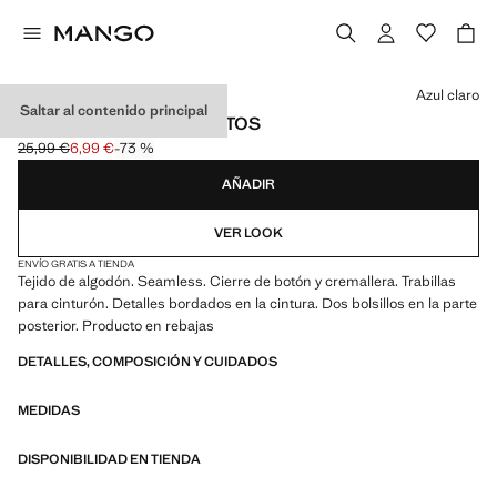
Selecciona un color
Azul claro
Saltar al contenido principal
JEANS SEAMLESS RECTOS
25,99 €
6,99 €
-73 %
Precio inicial tachado [25,99 € ]
Precio actual [6,99 € ]
AÑADIR
VER LOOK
ENVÍO GRATIS A TIENDA
Tejido de algodón. Seamless. Cierre de botón y cremallera. Trabillas
para cinturón. Detalles bordados en la cintura. Dos bolsillos en la parte
posterior. Producto en rebajas
DETALLES, COMPOSICIÓN Y CUIDADOS
MEDIDAS
DISPONIBILIDAD EN TIENDA