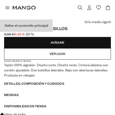
Selecciona un color
Gris medio vigoré
Saltar al contenido principal
SHORTS ALGODÓN BOLSILLOS
9,99 €
6,99 €
-30 %
Precio inicial tachado [9,99 € ]
Precio actual [6,99 € ]
AVÍSAME
VER LOOK
ENVÍO GRATIS A TIENDA
Tejido 100% algodón. Diseño corto. Diseño recto. Cintura elástica con
cordón ajustable. Dos bolsillos laterales. Bajo con aberturas laterales.
Producto en rebajas
DETALLES, COMPOSICIÓN Y CUIDADOS
MEDIDAS
DISPONIBILIDAD EN TIENDA
Pregunta por looks, prendas y tendencias
Ideas de looks