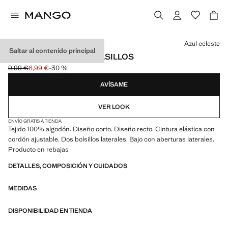
Selecciona un color
Azul celeste
Saltar al contenido principal
SHORTS ALGODÓN BOLSILLOS
9,99 €
6,99 €
-30 %
Precio inicial tachado [9,99 € ]
Precio actual [6,99 € ]
AVÍSAME
VER LOOK
ENVÍO GRATIS A TIENDA
Tejido 100% algodón. Diseño corto. Diseño recto. Cintura elástica con
cordón ajustable. Dos bolsillos laterales. Bajo con aberturas laterales.
Producto en rebajas
DETALLES, COMPOSICIÓN Y CUIDADOS
MEDIDAS
DISPONIBILIDAD EN TIENDA