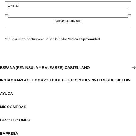
E-mail
SUSCRIBIRME
Al suscribirte, confirmas que has leído la
Política de privacidad
.
ESPAÑA (PENÍNSULA Y BALEARES)
·
CASTELLANO
INSTAGRAM
FACEBOOK
YOUTUBE
TIKTOK
SPOTIFY
PINTEREST
X
LINKEDIN
AYUDA
MIS COMPRAS
DEVOLUCIONES
EMPRESA