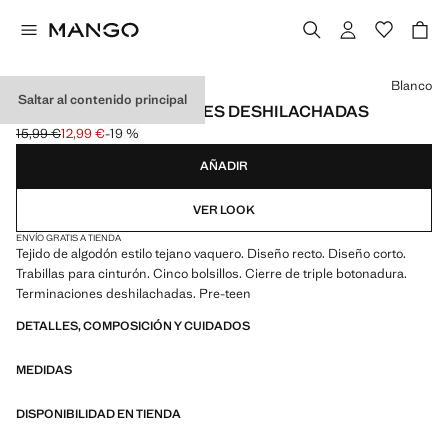
Selecciona un color
Blanco
Saltar al contenido principal
SHORTS TERMINACIONES DESHILACHADAS
15,99 €
12,99 €
-19 %
Precio inicial tachado [15,99 € ]
Precio actual [12,99 € ]
AÑADIR
VER LOOK
ENVÍO GRATIS A TIENDA
Tejido de algodón estilo tejano vaquero. Diseño recto. Diseño corto.
Trabillas para cinturón. Cinco bolsillos. Cierre de triple botonadura.
Terminaciones deshilachadas. Pre-teen
DETALLES, COMPOSICIÓN Y CUIDADOS
MEDIDAS
DISPONIBILIDAD EN TIENDA