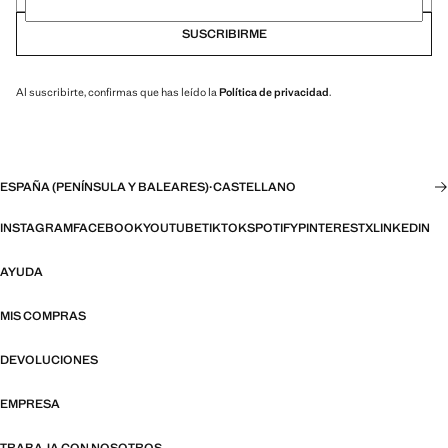
SUSCRIBIRME
Al suscribirte, confirmas que has leído la
Política de privacidad
.
ESPAÑA (PENÍNSULA Y BALEARES)
·
CASTELLANO
INSTAGRAM
FACEBOOK
YOUTUBE
TIKTOK
SPOTIFY
PINTEREST
X
LINKEDIN
AYUDA
MIS COMPRAS
DEVOLUCIONES
EMPRESA