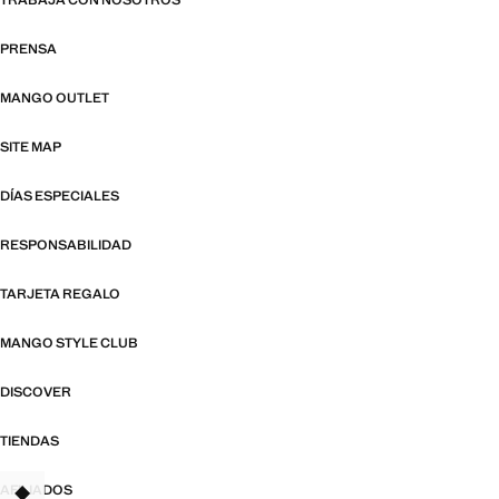
TRABAJA CON NOSOTROS
PRENSA
MANGO OUTLET
SITE MAP
DÍAS ESPECIALES
RESPONSABILIDAD
TARJETA REGALO
MANGO STYLE CLUB
DISCOVER
TIENDAS
AFILIADOS
TANT