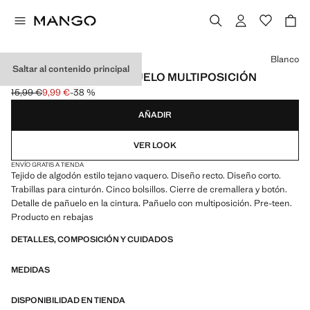
Selecciona un color
Blanco
Saltar al contenido principal
SHORTS DETALLE PAÑUELO MULTIPOSICIÓN
15,99 €
9,99 €
-38 %
Precio inicial tachado [15,99 € ]
Precio actual [9,99 € ]
AÑADIR
VER LOOK
ENVÍO GRATIS A TIENDA
Tejido de algodón estilo tejano vaquero. Diseño recto. Diseño corto.
Trabillas para cinturón. Cinco bolsillos. Cierre de cremallera y botón.
Detalle de pañuelo en la cintura. Pañuelo con multiposición. Pre-teen.
Producto en rebajas
DETALLES, COMPOSICIÓN Y CUIDADOS
MEDIDAS
DISPONIBILIDAD EN TIENDA