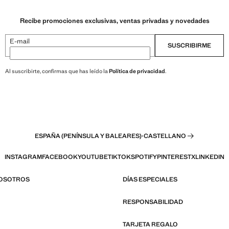
Recibe promociones exclusivas, ventas privadas y novedades
E-mail
SUSCRIBIRME
Al suscribirte, confirmas que has leído la
Política de privacidad
.
ESPAÑA (PENÍNSULA Y BALEARES)
·
CASTELLANO
INSTAGRAM
FACEBOOK
YOUTUBE
TIKTOK
SPOTIFY
PINTEREST
X
LINKEDIN
NOSOTROS
DÍAS ESPECIALES
RESPONSABILIDAD
TARJETA REGALO