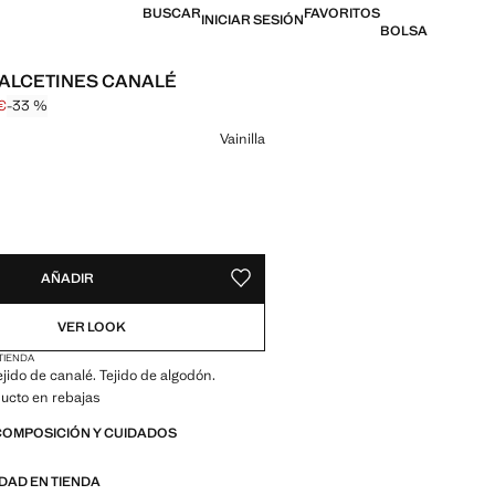
BUSCAR
FAVORITOS
INICIAR SESIÓN
BOLSA
CALCETINES CANALÉ
€
-33 %
l tachado [5,99 € ]
 [3,99 € ]
n color
Vainilla
ADES!
E ¡LO QUIERO!
AÑADIR
GUARDAR COMO FAVORITO
VER LOOK
 TIENDA
ejido de canalé. Tejido de algodón.
ducto en rebajas
COMPOSICIÓN Y CUIDADOS
IDAD EN TIENDA