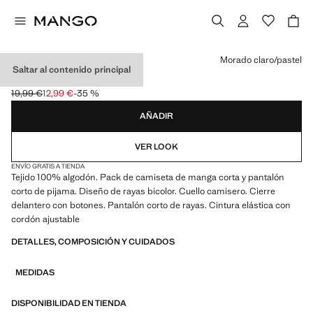
Selecciona un color
Morado claro/pastel
Saltar al contenido principal
PIJAMA CORTO RAYAS
19,99 €
12,99 €
-35 %
Precio inicial tachado [19,99 € ]
Precio actual [12,99 € ]
AÑADIR
VER LOOK
ENVÍO GRATIS A TIENDA
Tejido 100% algodón. Pack de camiseta de manga corta y pantalón
corto de pijama. Diseño de rayas bicolor. Cuello camisero. Cierre
delantero con botones. Pantalón corto de rayas. Cintura elástica con
cordón ajustable
DETALLES, COMPOSICIÓN Y CUIDADOS
MEDIDAS
DISPONIBILIDAD EN TIENDA