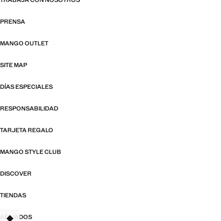
TRABAJA CON NOSOTROS
PRENSA
MANGO OUTLET
SITE MAP
DÍAS ESPECIALES
RESPONSABILIDAD
TARJETA REGALO
MANGO STYLE CLUB
DISCOVER
TIENDAS
AFILIADOS
TANT