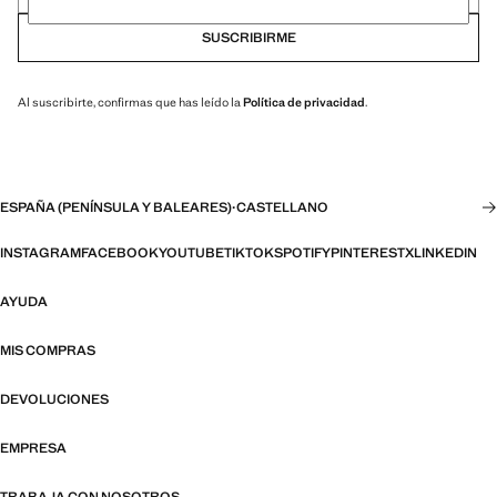
SUSCRIBIRME
Al suscribirte, confirmas que has leído la
Política de privacidad
.
ESPAÑA (PENÍNSULA Y BALEARES)
·
CASTELLANO
INSTAGRAM
FACEBOOK
YOUTUBE
TIKTOK
SPOTIFY
PINTEREST
X
LINKEDIN
AYUDA
MIS COMPRAS
DEVOLUCIONES
EMPRESA