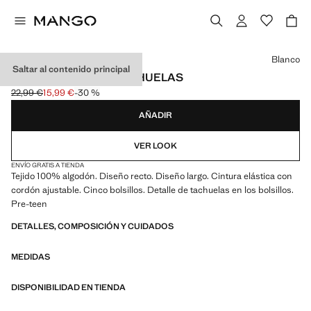
Selecciona un color
Blanco
Saltar al contenido principal
PANTALÓN LARGO TACHUELAS
22,99 €
15,99 €
-30 %
Precio inicial tachado [22,99 € ]
Precio actual [15,99 € ]
AÑADIR
VER LOOK
ENVÍO GRATIS A TIENDA
Tejido 100% algodón. Diseño recto. Diseño largo. Cintura elástica con
cordón ajustable. Cinco bolsillos. Detalle de tachuelas en los bolsillos.
Pre-teen
DETALLES, COMPOSICIÓN Y CUIDADOS
MEDIDAS
DISPONIBILIDAD EN TIENDA